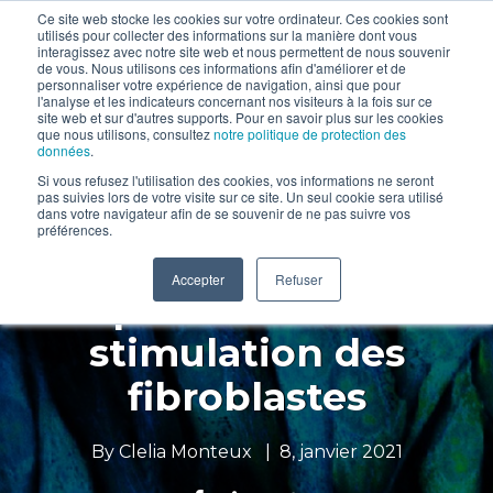
Ce site web stocke les cookies sur votre ordinateur. Ces cookies sont
utilisés pour collecter des informations sur la manière dont vous
interagissez avec notre site web et nous permettent de nous souvenir
de vous. Nous utilisons ces informations afin d'améliorer et de
personnaliser votre expérience de navigation, ainsi que pour
l'analyse et les indicateurs concernant nos visiteurs à la fois sur ce
site web et sur d'autres supports. Pour en savoir plus sur les cookies
que nous utilisons, consultez
notre politique de protection des
données
.
Si vous refusez l'utilisation des cookies, vos informations ne seront
pas suivies lors de votre visite sur ce site. Un seul cookie sera utilisé
dans votre navigateur afin de se souvenir de ne pas suivre vos
préférences.
endermologie® :
Accepter
Refuser
preuves de la
stimulation des
fibroblastes
By
Clelia Monteux
|
8, janvier 2021