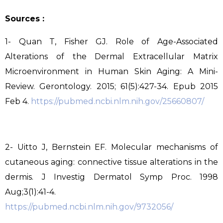
Sources :
1- Quan T, Fisher GJ. Role of Age-Associated
Alterations of the Dermal Extracellular Matrix
Microenvironment in Human Skin Aging: A Mini-
Review. Gerontology. 2015; 61(5):427-34. Epub 2015
Feb 4.
https://pubmed.ncbi.nlm.nih.gov/25660807/
2- Uitto J, Bernstein EF. Molecular mechanisms of
cutaneous aging: connective tissue alterations in the
dermis. J Investig Dermatol Symp Proc. 1998
Aug;3(1):41-4.
https://pubmed.ncbi.nlm.nih.gov/9732056/