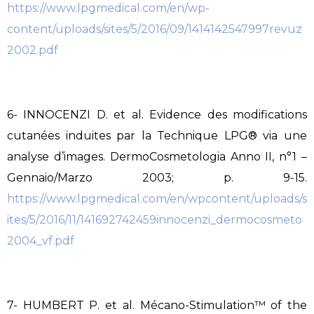
https://www.lpgmedical.com/en/wp-
content/uploads/sites/5/2016/09/1414142547997revuz
2002.pdf
6- INNOCENZI D. et al. Evidence des modifications
cutanées induites par la Technique LPG® via une
analyse d’images. DermoCosmetologia Anno II, n°1 –
Gennaio/Marzo 2003; p. 9-15.
https://www.lpgmedical.com/en/wpcontent/uploads/s
ites/5/2016/11/141692742459innocenzi_dermocosmeto
2004_vf.pdf
7- HUMBERT P. et al. Mécano-Stimulation™ of the