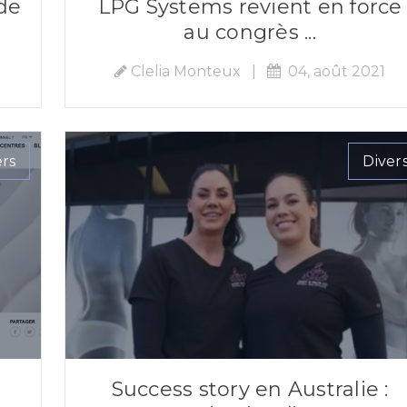
de
LPG Systems revient en force
au congrès ...
1
Clelia Monteux
|
04, août 2021
ers
Diver
Success story en Australie :