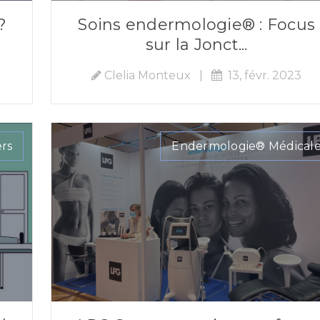
?
Soins endermologie® : Focus
sur la Jonct...
Clelia Monteux
|
13, févr. 2023
ers
Endermologie® Médical