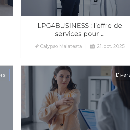
LPG4BUSINESS : l’offre de
services pour ...
Calypso Malatesta
|
21, oct. 2025
ers
Diver