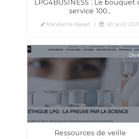
LPG4BUSINESS : Le bouquet 
service 100...
Mandarine Basset
|
30, août 202
Div
Ressources de veille