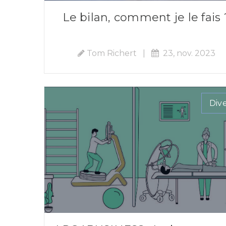
Le bilan, comment je le fais 
Tom Richert
|
23, nov. 2023
Div