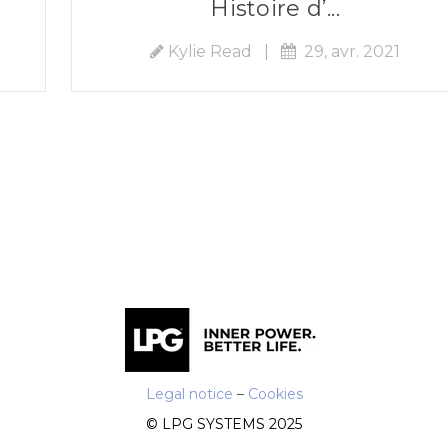
Histoire d’...
Kylie Read
|
29, avr. 2021
Legal notice
–
Cookies
© LPG SYSTEMS 2025