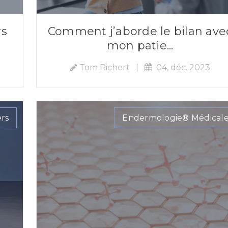
rs
Comment j’aborde le bilan ave
mon patie...
Tom Richert
|
04, déc. 2023
ers
Endermologie® Médical