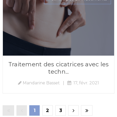
Traitement des cicatrices avec les
techn...
Mandarine Basset
|
17, févr. 2021
1
2
3