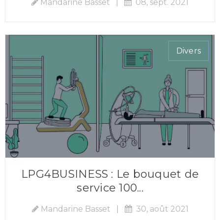
Mandarine Basset
|
08, sept. 2021
Divers
LPG4BUSINESS : Le bouquet de
service 100...
Mandarine Basset
|
30, août 2021