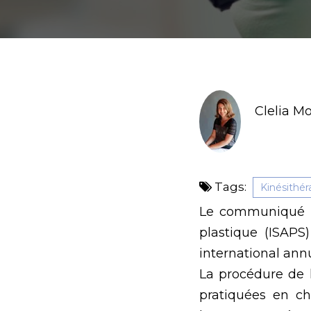
Clelia M
Tags:
Kinésithér
Le communiqué de
plastique (ISAPS
international annu
La procédure de 
pratiquées en c