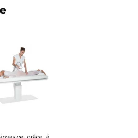
ne
-invasive grâce à