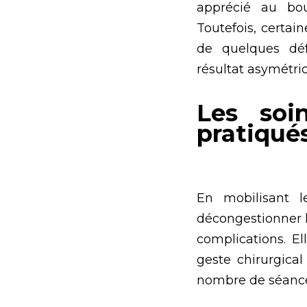
apprécié au bou
Toutefois, certai
de quelques défa
résultat asymétriq
Les soi
pratiqués
En mobilisant l
décongestionner le
complications. E
geste chirurgical
nombre de séance