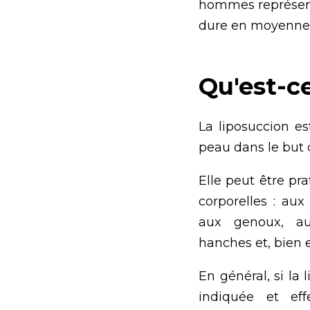
hommes représent
dure en moyenne 1 
Qu'est-c
La liposuccion e
peau dans le but 
Elle peut être p
corporelles : aux
aux genoux, au
hanches et, bien e
En général, si la
indiquée et eff