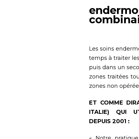
endermol
combina
Les soins enderm
temps à traiter le
puis dans un seco
zones traitées t
zones non opérées
ET COMME DIRA
ITALIE) QUI 
DEPUIS 2001 :
« Notre pratique