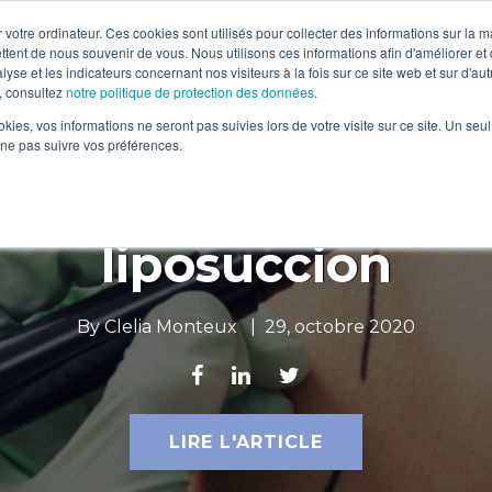
 votre ordinateur. Ces cookies sont utilisés pour collecter des informations sur la 
N SCIENTIFIQUE
SANTÉ INTÉGRATIVE
SOINS THÉRAPEUTIQUES
ttent de nous souvenir de vous. Nous utilisons ces informations afin d'améliorer et
lyse et les indicateurs concernant nos visiteurs à la fois sur ce site web et sur d'au
, consultez
notre politique de protection des données
.
ookies, vos informations ne seront pas suivies lors de votre visite sur ce site. Un seu
 ne pas suivre vos préférences.
es soins endermolog
liposuccion
By
Clelia Monteux
|
29, octobre 2020
LIRE L'ARTICLE